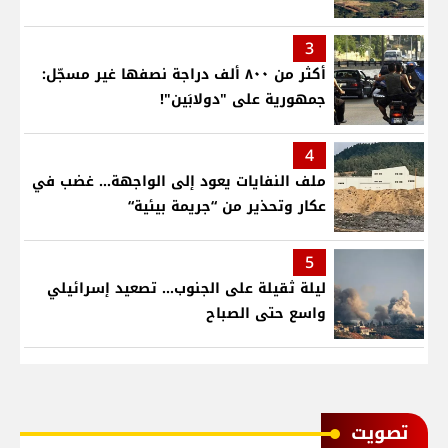
3
أكثر من ٨٠٠ ألف دراجة نصفها غير مسجّل:
جمهورية على "دولابَين"!
4
ملف النفايات يعود إلى الواجهة… غضب في
عكار وتحذير من “جريمة بيئية“
5
ليلة ثقيلة على الجنوب... تصعيد إسرائيلي
واسع حتى الصباح
ﺗﺼﻮﻳﺖ