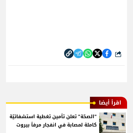
شارك
اقرأ أيضا
"الصحّة" تعلن تأمين تغطية استشفائيّة
كاملة لمصابة في انفجار مرفأ بيروت