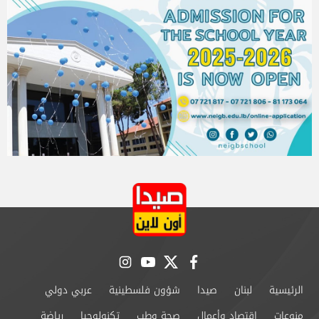
instagram
youtube
twitter
facebook
الرئيسية
لبنان
صيدا
شؤون فلسطينية
عربي دولي
منوعات
إقتصاد وأعمال
صحة وطب
تكنولوجيا
رياضة