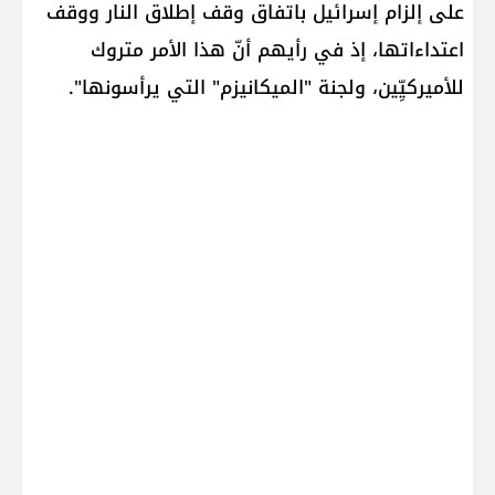
على إلزام إسرائيل باتفاق وقف إطلاق النار ووقف
اعتداءاتها، إذ في رأيهم أنّ هذا الأمر متروك
للأميركيِّين، ولجنة "الميكانيزم" التي يرأسونها".