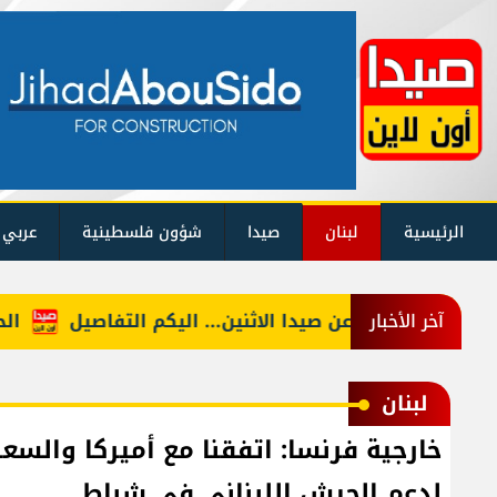
الرئيسية
لبنان
صيدا
شؤون فلسطينية
عربي 
قف التغذية عن صيدا الاثنين... اليكم التفاصيل
الحجار: 
آخر الأخبار
لبنان
خارجية فرنسا: اتفقنا مع أميركا والسع
لدعم الجيش اللبناني في شباط