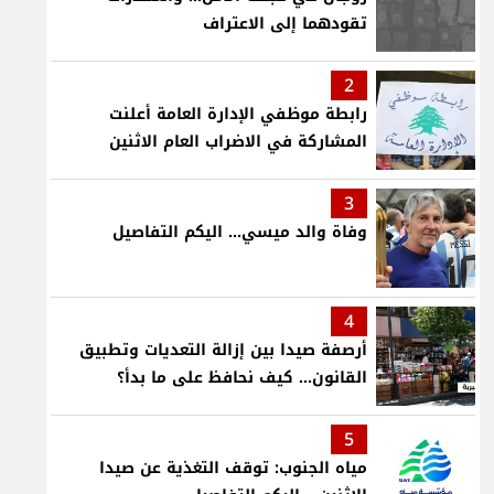
تقودهما إلى الاعتراف
2
رابطة موظفي الإدارة العامة أعلنت
المشاركة في الاضراب العام الاثنين
3
وفاة والد ميسي... اليكم التفاصيل
4
أرصفة صيدا بين إزالة التعديات وتطبيق
القانون... كيف نحافظ على ما بدأ؟
5
مياه الجنوب: توقف التغذية عن صيدا