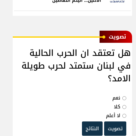
الاثنين... اليكم التفاصيل
ﺗﺼﻮﻳﺖ
هل تعتقد ان الحرب الحالية
في لبنان ستمتد لحرب طويلة
الامد؟
نعم
كلا
لا أعلم
تصويت
النتائج