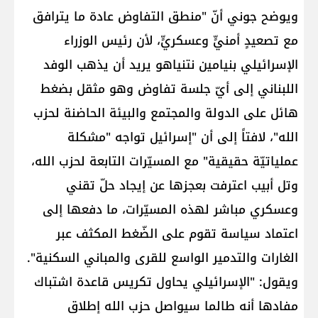
ويوضح جوني أنّ "منطق التفاوض عادة ما يترافق
مع تصعيدٍ أمنيٍّ وعسكريٍّ، لأن رئيس الوزراء
الإسرائيلي بنيامين نتنياهو يريد أن يذهب الوفد
اللبناني إلى أيّ جلسة تفاوض وهو مثقل بضغط
هائل على الدولة والمجتمع والبيئة الحاضنة لحزب
الله"، لافتاً إلى أن "إسرائيل تواجه "مشكلة
عملياتيّة حقيقية" مع المسيّرات التابعة لحزب الله،
وتل أبيب اعترفت بعجزها عن إيجاد حلّ تقني
وعسكري مباشر لهذه المسيّرات، ما دفعها إلى
اعتماد سياسة تقوم على الضّغط المكثف عبر
الغارات والتدمير الواسع للقرى والمباني السكنية".
ويقول: "الإسرائيلي يحاول تكريس قاعدة اشتباك
مفادها أنه طالما سيواصل حزب الله إطلاق