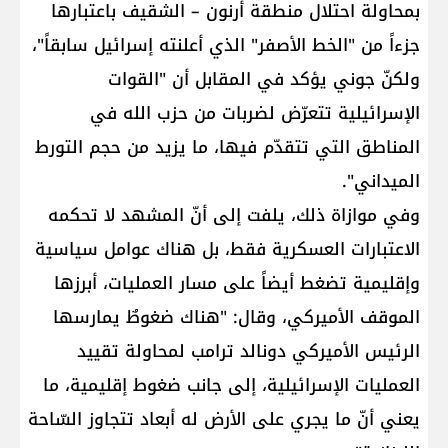
بمحاولة احتلال منطقة أرنون – الشقيف باعتبارها
جزءاً من "الخط الأصفر" الذي أعلنته إسرائيل سابقاً"،
ولكنّ جوني يؤكد في المقابل أن "القوات
الإسرائيلية تتعرّض لضربات من حزب الله في
المناطق التي تتقدّم فيها، ما يزيد من حجم التورط
الميداني".
وفي موازاة ذلك، يلفت إلى أنّ المشهد لا تحكمه
الاعتبارات العسكرية فقط، بل هناك عوامل سياسية
وإقليمية تضغط أيضاً على مسار العمليات، أبرزها
الموقف الأميركي، وقال: "هناك ضغوطٌ يمارسها
الرئيس الأميركي دونالد ترامب لمحاولة تقييد
العمليات الإسرائيلية، إلى جانب ضغوط إقليمية، ما
يعني أنّ ما يجري على الأرض له أبعاد تتجاوز السّاحة