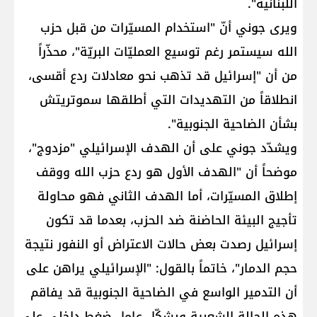
اللبنانية".
ويرى جوني أنّ "استخدام المسيّرات من قبل حزب
الله سيستمر رغم توسيع العمليّات البريّة"، محذّراً
من أن "إسرائيل قد تذهب نحو معادلات ردع أقسى،
انطلاقاً من التهديدات التي أطلقها سموتريتش
بشأن الضاحية الجنوبية".
ويشدّد جوني على أن الهدف الإسرائيلي "مزدوج"،
موضحاً أن "الهدف الأول هو ردع حزب الله ووقف
إطلاق المسيّرات، أما الهدف الثاني فهو محاولة
تأجيج البيئة الحاضنة ضد الحزب، بعدما قد تكون
إسرائيل رصدت بعض حالات الاعتراض أو النفور نتيجة
حجم الدمار"، خاتماً بالقول: "الإسرائيلي يراهن على
أن التدمير الواسع في الضاحية الجنوبية قد يفاقم
هذه الحالة الشعبية ويشكّل عامل ضغط داخلي على