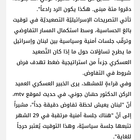
دمّروا مئة مبنى. هكذا يكون الرد رادعاً".
تأتي التصريحات الإسرائيليّة التصعيديّة في توقيت
بالغ الحساسية، وسط استكمال المسار التفاوضي
وترقّب جلسات أمنية وسياسية بين لبنان وإسرائيل
ما يطرح تساؤلات حول ما إذا كان التّصعيد
العسكري جزءاً من استراتيجية ضغط تهدف فرض
شروط في التفاوض.
وفي قراءةٍ للمشهد، يرى الخبير العسكري العميد
الركن الدكتور حسّان جوني، في حديث لموقع mtv،
أنّ "لبنان يعيش لحظة تفاوض دقيقة جداً"، مشيراً
إلى أنّ "هناك جلسة أمنية مرتقبة في 29 الشهر
تتبعها جلسة سياسيّة، وهذا التوقيت يُعتبر حرجاً
للغاية".