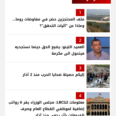
1
ملف المحتجزين حضر في مفاوضات روما...
وماذا عن "آليات التحقق"؟
2
العميد اللينو: يضيع الحق حينما نستجديه
فيتحول الى مكرمة
3
إليكم حصيلة ضحايا الحرب منذ 2 آذار
4
معلومات للـLBCI: مجلس الوزراء يقر 6 رواتب
إضافية لموظفي القطاع العام وصرف
الفروقات بأثر رجعي منذ آذار