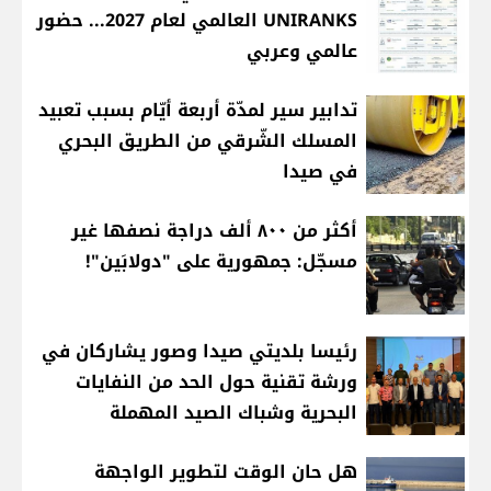
UNIRANKS العالمي لعام 2027... حضور
عالمي وعربي
تدابير سير لمدّة أربعة أيّام بسبب تعبيد
المسلك الشّرقي من الطريق البحري
في صيدا
أكثر من ٨٠٠ ألف دراجة نصفها غير
مسجّل: جمهورية على "دولابَين"!
رئيسا بلديتي صيدا وصور يشاركان في
ورشة تقنية حول الحد من النفايات
البحرية وشباك الصيد المهملة
هل حان الوقت لتطوير الواجهة