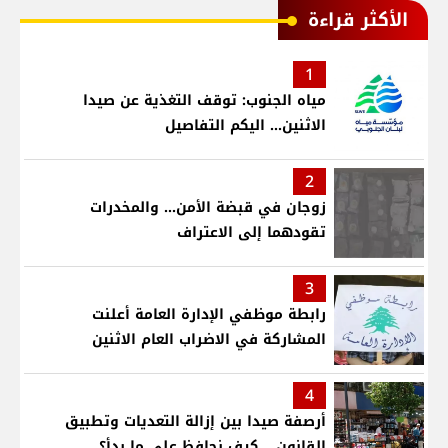
الأكثر قراءة
1
مياه الجنوب: توقف التغذية عن صيدا
الاثنين... اليكم التفاصيل
2
زوجان في قبضة الأمن... والمخدرات
تقودهما إلى الاعتراف
3
رابطة موظفي الإدارة العامة أعلنت
المشاركة في الاضراب العام الاثنين
4
أرصفة صيدا بين إزالة التعديات وتطبيق
القانون... كيف نحافظ على ما بدأ؟