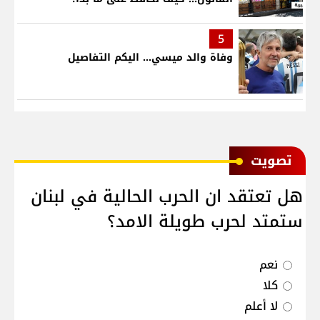
5
وفاة والد ميسي... اليكم التفاصيل
ﺗﺼﻮﻳﺖ
هل تعتقد ان الحرب الحالية في لبنان
ستمتد لحرب طويلة الامد؟
نعم
كلا
لا أعلم