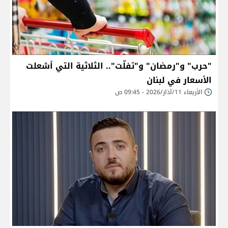
"حرب" و"رمضان" و"تفلّت".. الثلاثية التي أشعلت
الأسعار في لبنان
الأربعاء 11/آذار/2026 - 09:45 ص