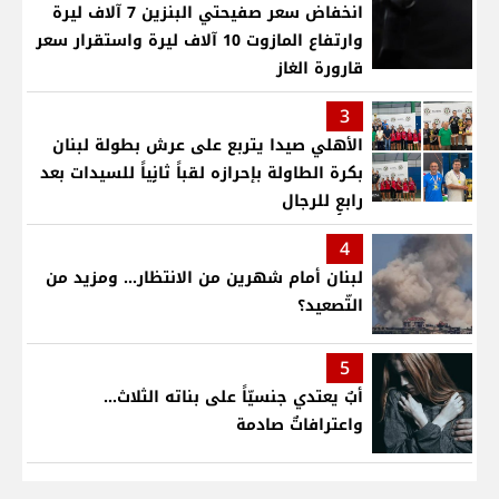
انخفاض سعر صفيحتي البنزين 7 آلاف ليرة
وارتفاع المازوت 10 آلاف ليرة واستقرار سعر
قارورة الغاز
3
الأهلي صيدا يتربع على عرش بطولة لبنان
بكرة الطاولة بإحرازه لقباً ثانٍياً للسيدات بعد
رابعٍ للرجال
4
لبنان أمام شهرين من الانتظار... ومزيد من
التّصعيد؟
5
أبٌ يعتدي جنسيّاً على بناته الثلاث…
واعترافاتٌ صادمة