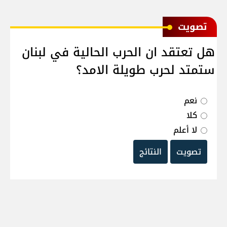
ﺗﺼﻮﻳﺖ
هل تعتقد ان الحرب الحالية في لبنان
ستمتد لحرب طويلة الامد؟
نعم
كلا
لا أعلم
تصويت
النتائج