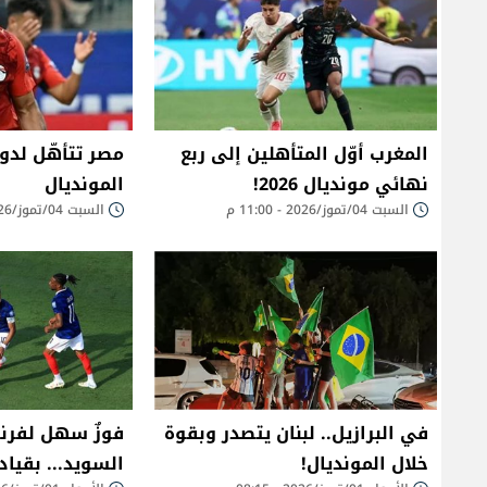
المغرب أوّل المتأهلين إلى ربع
نهائي مونديال 2026!
المونديال
السبت 04/تموز/2026 - 11:00 م
السبت 04/تموز/2026 - 08:19 ص
في البرازيل.. لبنان يتصدر وبقوة
فوزٌ سهل لفرن
خلال المونديال!
السويد... بقياد