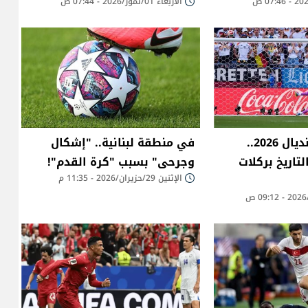
الأربعاء 01/تموز/2026 - 07:44 ص
ألمانيا خارج مونديال 2026..
في منطقة لبنانية.. "إشكال
لتاريخ بركلات
وجرحى" بسبب "كرة القدم"!
الإثنين 29/حزيران/2026 - 11:35 م