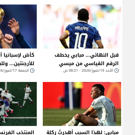
قبل النهائي... مبابي يخطف
كأسٌ لإسبانيا 
الرقم القياسي من ميسي
للأرجنتين... وللب
الأحد 19/تموز/2026 - 08:21 ص
الجمعة 17/تموز/2026 - 02:10 م
مبابي: لهذا السبب أهدرتُ ركلة
المنتخب الفرنس