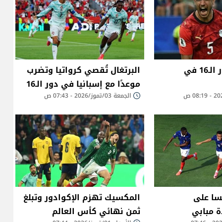
مصر تتأهّل لدور الـ16 في
البرتغال تُقصي كرواتيا وتضرب
موعدًا مع إسبانيا في دور الـ16
الجمعة 03/تموز/2026 - 07:43 ص
سا على
المكسيك تهزم الإكوادور وتبلغ
ة مبابي
ثمن نهائي كأس العالم