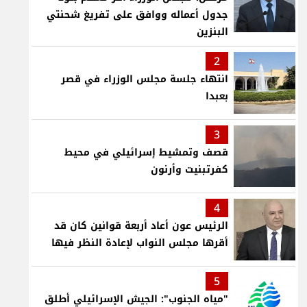
جدول أعماله ووافق على تفريغ شحنتي
البنزين
2
انتهاء جلسة مجلس الوزراء في قصر
بعبدا
3
قصف وتمشيط إسرائيلي في محيط
كفرتبنيت وأرنون
4
الرئيس عون أعاد أربعة قوانين كان قد
أقرها مجلس النواب لإعادة النظر فيها
5
"مياه الجنوب": الجيش الإسرائيلي أطلق