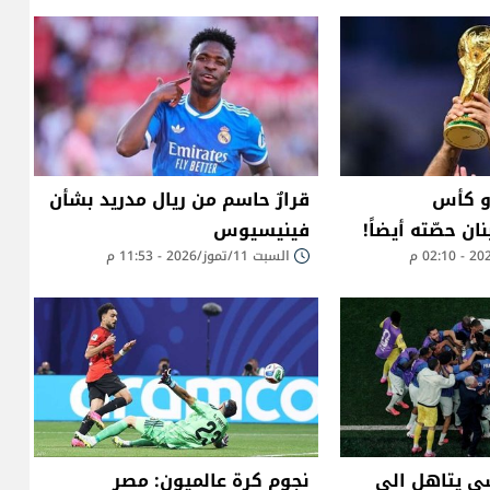
أو كأس
قرارٌ حاسم من ريال مدريد بشأن
نان حصّته أيضاً!
فينيسيوس
السبت 11/تموز/2026 - 11:53 م
ي يتاهل الى
نجوم كرة عالميون: مصر