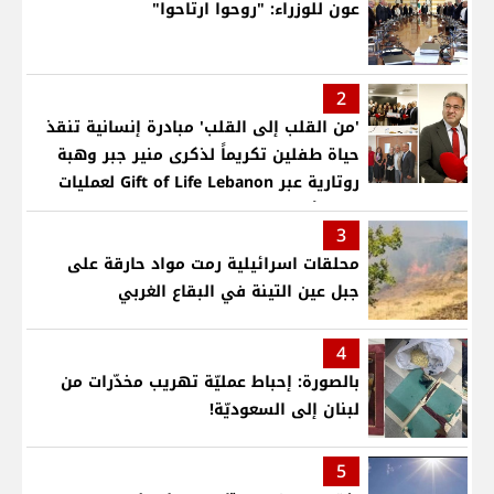
عون للوزراء: "روحوا ارتاحوا"
2
'من القلب إلى القلب' مبادرة إنسانية تنقذ
حياة طفلين تكريماً لذكرى منير جبر وهبة
روتارية عبر Gift of Life Lebanon لعمليات
قلب لأطفال في مستشفى حمود الجامعي
3
محلقات اسرائيلية رمت مواد حارقة على
جبل عين التينة في البقاع الغربي
4
بالصورة: إحباط عمليّة تهريب مخدّرات من
لبنان إلى السعوديّة!
5