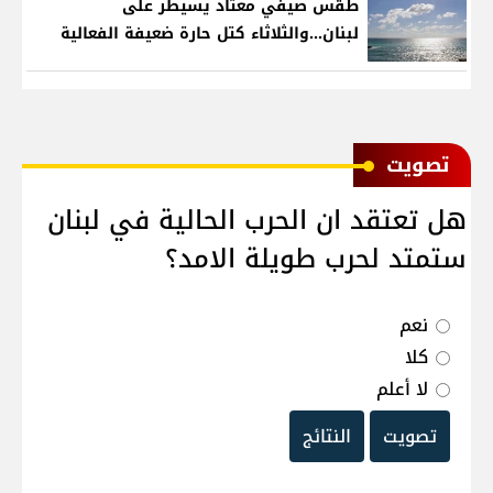
طقس صيفي معتاد يسيطر على
لبنان...والثلاثاء كتل حارة ضعيفة الفعالية
ﺗﺼﻮﻳﺖ
هل تعتقد ان الحرب الحالية في لبنان
ستمتد لحرب طويلة الامد؟
نعم
كلا
لا أعلم
تصويت
النتائج