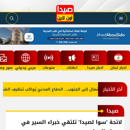
اخبار لبنان
اخبار صيدا
اعلانات
منوعات
عربي ودولي
صور وفي
آخر الأخبار
ن الشّمال إلى الجنوب... الدفاع المدنيّ يُواكب تنظيف الشاطئ
طق
صيدا
لائحة 'سوا لصيدا' تلتقي خبراء السير في