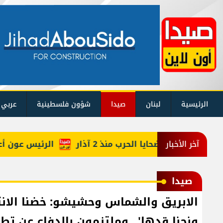
الرئيسية
لبنان
صيدا
شؤون فلسطينية
عربي 
يكم حصيلة ضحايا الحرب منذ 2 آذار
الرئيس عون أعاد أر
آخر الأخبار
صيدا
الابريق والشماس وحشيشو: خضنا الانت
ونحنا قدها'.. وملتزمون بالدفاع عن تطل