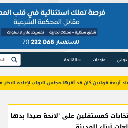
دولي
منوعات
القائمة
بحث
بعة قوانين كان قد أقرها مجلس النواب لإعادة النظر فيها
خابات كمستقلين على 'لائحة صيدا بدها
عات أبناء المدينة