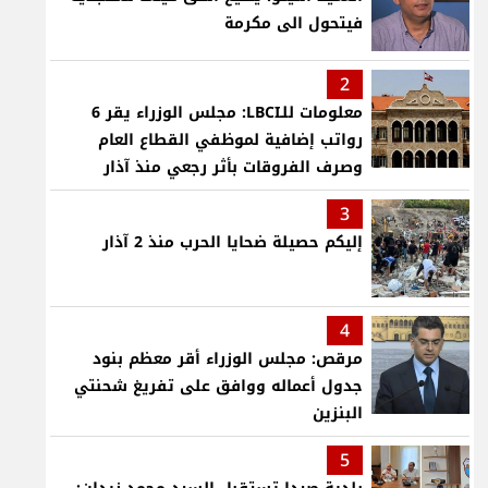
فيتحول الى مكرمة
2
معلومات للـLBCI: مجلس الوزراء يقر 6
رواتب إضافية لموظفي القطاع العام
وصرف الفروقات بأثر رجعي منذ آذار
3
إليكم حصيلة ضحايا الحرب منذ 2 آذار
4
مرقص: مجلس الوزراء أقر معظم بنود
جدول أعماله ووافق على تفريغ شحنتي
البنزين
5