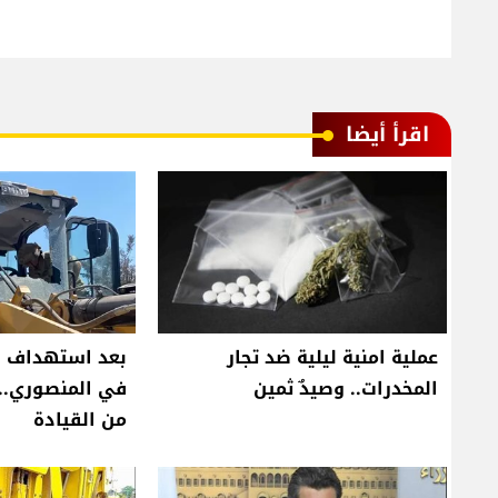
اقرأ أيضا
عملية امنية ليلية ضد تجار
بعد استهداف ج
المخدرات.. وصيدٌ ثمين
في المنصوري..
من القيادة