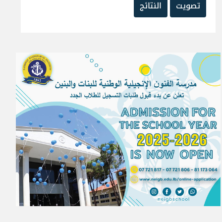
تصويت
النتائج