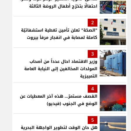
احتفالًا بتخرّج أطفال الروضة الثالثة
2
"الصحّة" تعلن تأمين تغطية استشفائيّة
كاملة لمصابة في انفجار مرفأ بيروت
3
وزير الاقتصاد احال عدداً من أصحاب
المولدات المخالفين إلى النيابة العامة
التمييزية
4
القصف مستمرّ... هذه آخر المعطيات عن
الوضع في الجنوب (فيديو)
5
هل حان الوقت لتطوير الواجهة البحرية