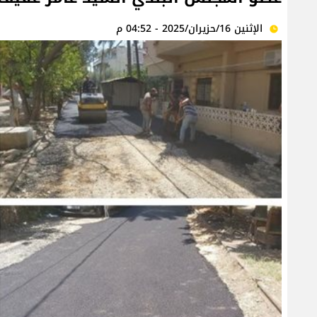
الإثنين 16/حزيران/2025 - 04:52 م