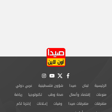
instagram
youtube
twitter
facebook
الرئيسية
لبنان
صيدا
شؤون فلسطينية
عربي دولي
منوعات
إقتصاد وأعمال
صحة وطب
تكنولوجيا
رياضة
متفرقات
متفرقات صيدا
وفيات
إعــلانات
إخترنا لكم