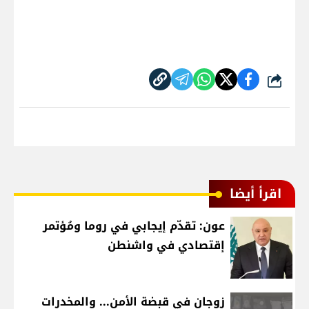
شارك
اقرأ أيضا
عون: تقدّم إيجابي في روما ومُؤتمر
إقتصادي في واشنطن
زوجان في قبضة الأمن... والمخدرات