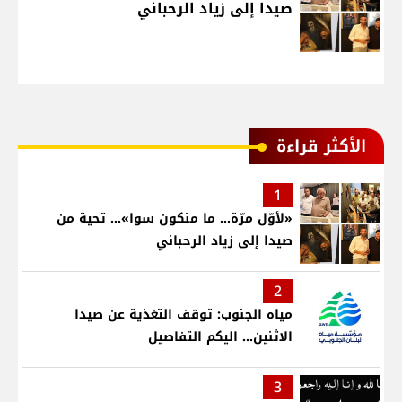
صيدا إلى زياد الرحباني
الأكثر قراءة
1
«لأوّل مرّة… ما منكون سوا»… تحية من
صيدا إلى زياد الرحباني
2
مياه الجنوب: توقف التغذية عن صيدا
الاثنين... اليكم التفاصيل
3