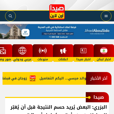
اخبار لبنان
اخبار صيدا
اعلانات
منوعات
عربي ودولي
صور وفي
آخر الأخبار
وفاة والد ميسي... اليكم التفاصيل
زوجان في قبضة الأمن
صيدا
البزري: البعض يُريد حسم النتيجة قبل أن يُعَبّر