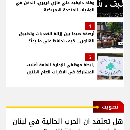
وفاة دايفيد علي غازي غريري، الدفن في
الولايات المتحدة الامريكية
4
أرصفة صيدا بين إزالة التعديات وتطبيق
القانون... كيف نحافظ على ما بدأ؟
5
رابطة موظفي الإدارة العامة أعلنت
المشاركة في الاضراب العام الاثنين
ﺗﺼﻮﻳﺖ
هل تعتقد ان الحرب الحالية في لبنان