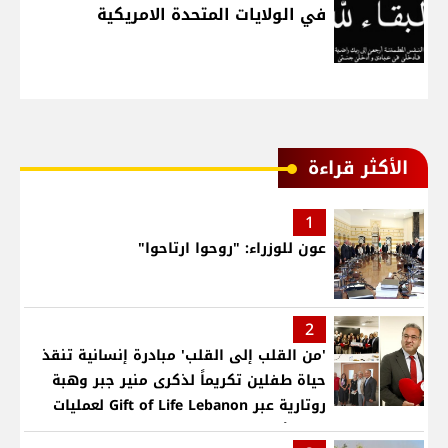
في الولايات المتحدة الامريكية
الأكثر قراءة
1
عون للوزراء: "روحوا ارتاحوا"
2
'من القلب إلى القلب' مبادرة إنسانية تنقذ
حياة طفلين تكريماً لذكرى منير جبر وهبة
روتارية عبر Gift of Life Lebanon لعمليات
قلب لأطفال في مستشفى حمود الجامعي