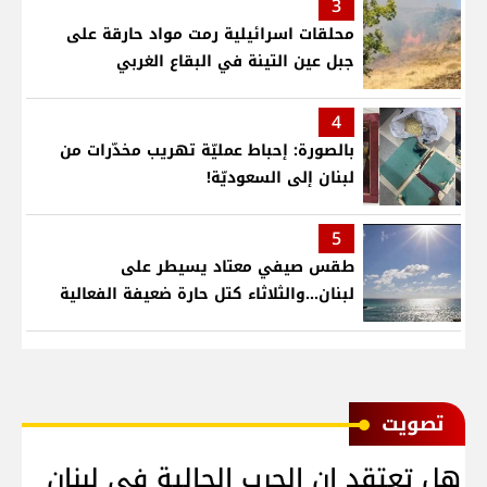
3
محلقات اسرائيلية رمت مواد حارقة على
جبل عين التينة في البقاع الغربي
4
بالصورة: إحباط عمليّة تهريب مخدّرات من
لبنان إلى السعوديّة!
5
طقس صيفي معتاد يسيطر على
لبنان...والثلاثاء كتل حارة ضعيفة الفعالية
ﺗﺼﻮﻳﺖ
هل تعتقد ان الحرب الحالية في لبنان