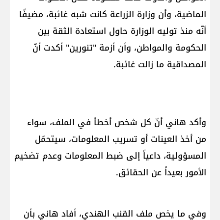
الماضية، وأن وزارة الزراعة كانت شبه غائبة، مضيفًا
أنّه منذ توليه الوزارة حاول استعادة الثقة بين
الحكومة والمواطن، وأن أزمة "تنورين" أكدت أنّ
المصداقية ما زالت غائبة.
وأكد هاني أنّ كل شخص أخطأ في الملف، سواء
من أخذ العينات أو تسريب المعلومات، سيتحمّل
المسؤولية، داعياً إلى ضبط المعلومات وعدم تضخيم
الأمور بعيداً عن الحقائق.
وفي ما يخص ملف القنب الهندي، أفاد هاني بأن