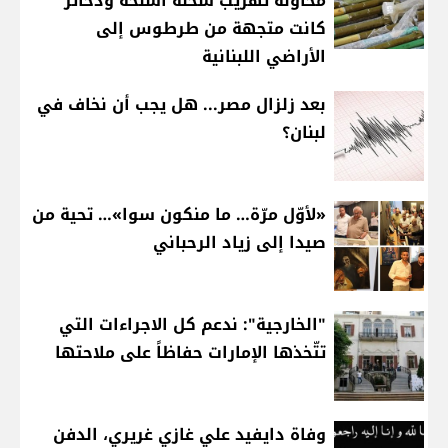
محاولة تهريب شحنة أسلحة وذخائر
كانت متجهة من طرطوس إلى
الأراضي اللبنانية
بعد زلزال مصر... هل يجب أن نخاف في
لبنان؟
«لأوّل مرّة… ما منكون سوا»… تحية من
صيدا إلى زياد الرحباني
"الخارجية": ندعم كل الاجراءات التي
تتّخذها الإمارات حفاظاً على ملاحتها
وفاة دايفيد علي غازي غريري، الدفن