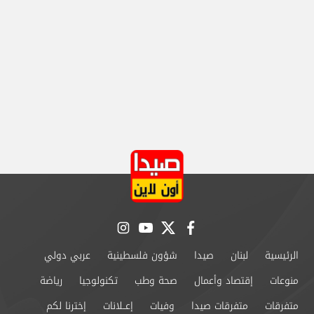
instagram
youtube
twitter
facebook
الرئيسية
لبنان
صيدا
شؤون فلسطينية
عربي دولي
منوعات
إقتصاد وأعمال
صحة وطب
تكنولوجيا
رياضة
متفرقات
متفرقات صيدا
وفيات
إعــلانات
إخترنا لكم