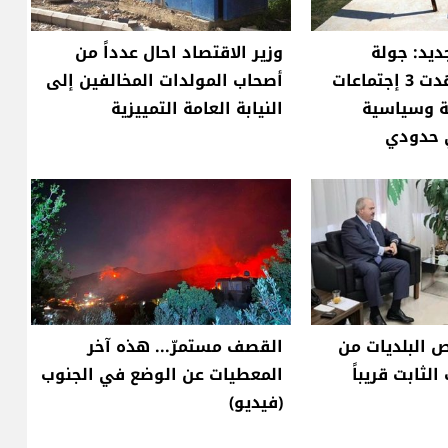
ديد: جولة
وزير الاقتصاد احال عدداً من
المفاوضات شهدت 3 إجتماعات
أصحاب المولدات المخالفين إلى
ة وسياسية
النيابة العامة التمييزية
ي حدودي
ص البلديات من
القصف مستمرّ... هذه آخر
لثابت قريباً
المعطيات عن الوضع في الجنوب
(فيديو)