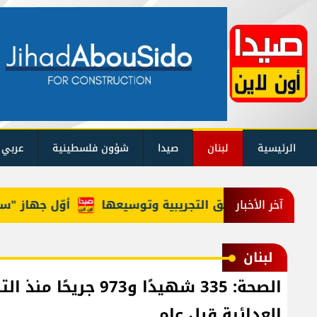
الرئيسية
لبنان
صيدا
شؤون فلسطينية
عربي 
 عملية المناطق التجريبية وتوسيعها
أوّل جهاز "ستارلين
آخر الأخبار
لبنان
الصحة: 335 شهيدًا و3
العدائية قبل عام