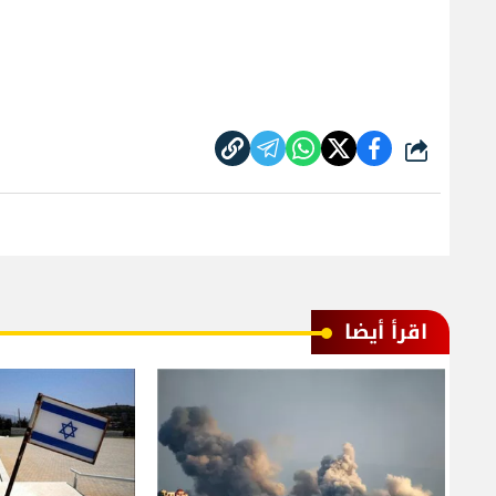
شارك
اقرأ أيضا