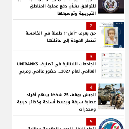
للتوافق بشأن دفع عملية المناطق
التجريبية وتوسيعها
2
من يعرف "أمل"؟ طفلة في الخامسة
تنتظر العودة إلى عائلتها
3
الجامعات اللبنانية في تصنيف UNIRANKS
العالمي لعام 2027... حضور عالمي وعربي
4
الجيش يوقف 25 شخصًا بينهم أفراد
عصابة سرقة ويضبط أسلحة وذخائر حربية
ومخدرات
5