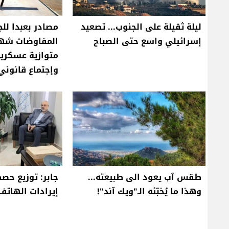
ليلة ثقيلة على الجنوب... تصعيد
مصادر بعبدا للج
إسرائيلي واسع حتى الصباح
متوازية عسكري
وإجتماع قانون
طقس آب يعود الى طبيعته...
جابر: توزيع حص
وهذا ما يُخبّئه الـ"ويك آند"!
إيرادات الهاتف ا