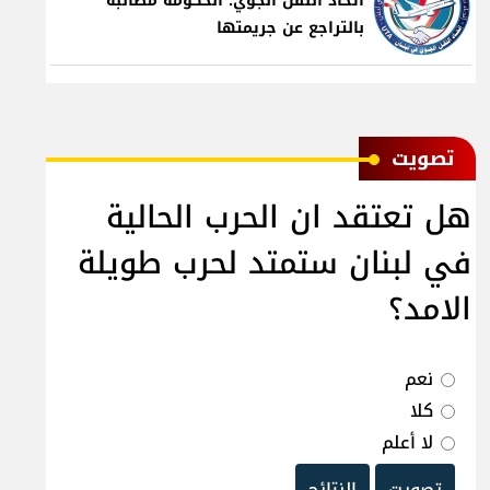
اتحاد النقل الجوي: الحكومة مطالبة
بالتراجع عن جريمتها
ﺗﺼﻮﻳﺖ
هل تعتقد ان الحرب الحالية
في لبنان ستمتد لحرب طويلة
الامد؟
نعم
كلا
لا أعلم
تصويت
النتائج