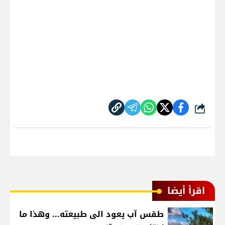
شارك
اقرأ أيضا
طقس آب يعود الى طبيعته... وهذا ما