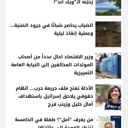
يُخبّئه الـ"ويك آند"!
الضباب يحاصر شبانًا في جرود الضنية...
وعملية إنقاذ ليلية
وزير الاقتصاد احال عدداً من أصحاب
المولدات المخالفين إلى النيابة العامة
التمييزية
الأدلة تفتح ملف جريمة حرب... اتهام
حقوقي يلاحق إسرائيل باستهداف
آمال خليل وزينب فرج
من يعرف "أمل"؟ طفلة في الخامسة
تنتظر العودة إلى عائلتها