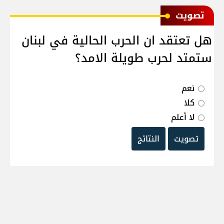
ﺗﺼﻮﻳﺖ
هل تعتقد ان الحرب الحالية في لبنان
ستمتد لحرب طويلة الامد؟
نعم
كلا
لا أعلم
تصويت
النتائج