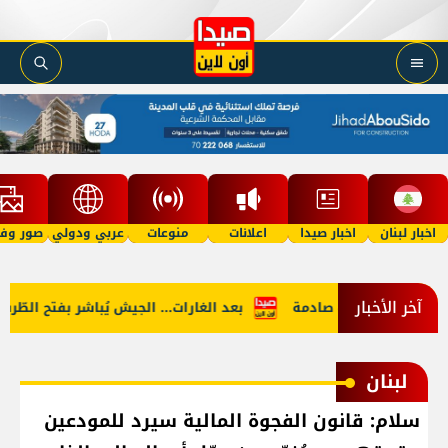
اخبار لبنان
اخبار صيدا
اعلانات
منوعات
عربي ودولي
صور وفي
آخر الأخبار
لاث… واعترافاتٌ صادمة
بعد الغارات... الجيش يُباشر بفتح الطّرقات!
لبنان
سلام: قانون الفجوة المالية سيرد للمودعين