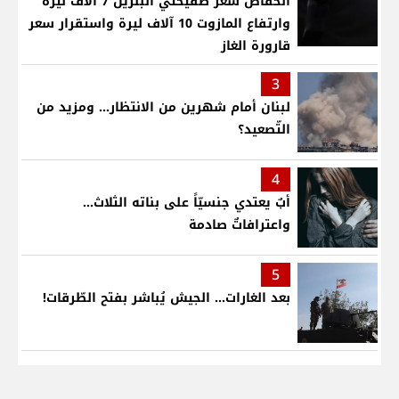
انخفاض سعر صفيحتي البنزين 7 آلاف ليرة
وارتفاع المازوت 10 آلاف ليرة واستقرار سعر
قارورة الغاز
3
لبنان أمام شهرين من الانتظار... ومزيد من
التّصعيد؟
4
أبٌ يعتدي جنسيّاً على بناته الثلاث…
واعترافاتٌ صادمة
5
بعد الغارات... الجيش يُباشر بفتح الطّرقات!