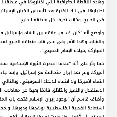
في الخليج، وكانت تخيف كل منطقة الخليج".
وأوضح أنّه "كان لابد من علاقة بين الشاه وإسرائيل م
والشاه‎. وهذا الأمر بقي على قلب منطقة الخليج ل
المباركة بقيادة ​الإمام الخميني​"‎.‎
أميركا، ولم تعد ‏إيران متحالفة مع إسرائيل، وإنما جاء
انتماء لأميركا ولا 
الاستقلال والتميز والتلألؤ، قائمًا بعيدًا عن ‏معادلات ال
وأضاف قاسم أنّ "بوجود إيران الإسلام فتحت باب ال
استعادة الق
إسرائيل أن تُكمل، ولا عادت أميركا قادرة أن تُكمل،