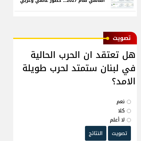
العالمي لعام 2027... حضور عالمي وعربي
ﺗﺼﻮﻳﺖ
هل تعتقد ان الحرب الحالية
في لبنان ستمتد لحرب طويلة
الامد؟
نعم
كلا
لا أعلم
تصويت
النتائج