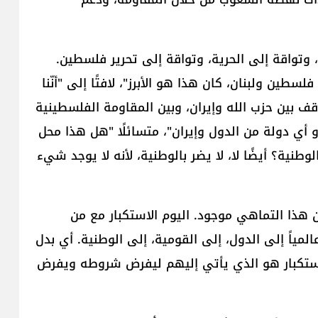
وأكّد أنّ "شعوب المنطقة كلها تواقة إلى الاستقلال، وتواقة إلى الحرية، وتواقة إلى تحرير فلسطين‎.
ولذلك المقاومة أخذت بُعداً في منطقتنا، وخاصة في فلسطين ولبنان، كان هذا هو الأبرز‎"، لافتًا إلى "أنّنا
ف بين حزب الله وإيران، وبين المقاومة ‏الفلسطينية
 أي دولة من الدول وإيران"، متسائلًا "هل هذا محل
‏إشكال؟‎ لا، هناك تلاقح في المواقف‎، هل هذا يضر بالوطنية؟‎ أيضًا لا، لا يضر بالوطنية، لأنه لا يوجد شيء
واعتبر أنّ "علاقتنا نحن مع إيران علاقة طبيعية جدًّا، لأن هذا التماهي موجود‎.‎ اليوم الاستكبار مع من
يتماهى؟‎ يتماهى مع أتباعه، الذي بالتالي يمدّ يده عالمياً إلى الدول، إلى القومية، إلى الوطنية‎. أي بدل
لاستكبار هو الذي يأتي إليهم ليفرض شروطه ويفرض