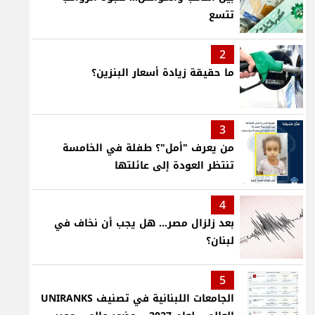
تتسع
2
ما حقيقة زيادة أسعار البنزين؟
3
من يعرف "أمل"؟ طفلة في الخامسة
تنتظر العودة إلى عائلتها
4
بعد زلزال مصر... هل يجب أن نخاف في
لبنان؟
5
الجامعات اللبنانية في تصنيف UNIRANKS