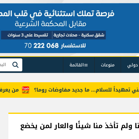
دولي
منوعات
القائمة
بحث
داً للسلام... ما جديد مفاوضات روما؟
من يعرف "أمل"؟
ا ولم تأخذ منا شيئًا والعار لمن يخضع