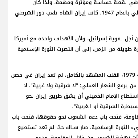
وهذه النقطة الجغرافية التي اختاروها في منطقتنا هي نقطة حساسة ومؤثرة ومهمة‎، ولذا كان
اختيارها. في تلك الفترة‎ بعد تأسيس الكيان الإسرائيلي بالعام 1947، كانت ​إيران​ الشاه تلعب دور الشرطي
ن أجل تقوية إسرائيل، ولأن الأهداف واحدة مع أميركا
فترة طويلة من الزمن، إلى أن انتصرت الثورة الإسلامية
كما ركّز على أنّه "عندما انتصرت الثورة الإسلامية سنة 1979، انقلب المشهد بالكامل، لم تعد إيران في حضن
 من يرفع الشعار العملي: "لا شرقية ولا غربية"، لا
انتماء للاتحاد ‏السوفيتي‎. وبالتالي استطاع الإمام الخميني أن يشق طريق إيران نحو
سيطرة الشرقية أو الغربية‎".
مقاومة، فتحت باب دعم الشعوب نحو حقوقها، فتحت باب
ضية الفلسطينية لوهجها ‏ودورها‎. وبمجيء الثورة الإسلامية، صار هناك حدّ، لم تعد تستطيع
 بدأت نهضة الشعوب من خلال المقاومة، ودعم