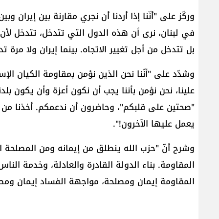
وركّز على "أنّنا إذا أردنا أن نجري مقارنة بين إيران و
في لبنان، نرى أن هذه الدول التي ‏تتدخل، تتدخل لأ
بل تتدخل من أجل تغيير الاتجاه‎. بينما إيران ولا مرة تدخلت لتغيير الاتجاه في أي مجال من المجالات".
وشدّد على "أنّنا نحن الذين نؤمن بمقاومة الكيان الإ
علينا، نحن نؤمن بأننا يجب أن نكون ‏أعزة وأن يكون بل
يعمل عليها الآخرون‎"!‎.
المقاومة إيمان ومصلحة، مواجهة الفساد إيمان ومصلح