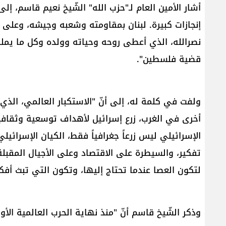
أشار الأمين العام لـ"​حزب الله​" الشّيخ ​نعيم قاسم​، إل
إنجازات كبيرة. لبنان بمقاومته وشعبه وجيشه، وعلى ر
نصرالله​، الذي أعطى روحه وحياته وولده وكل ما يملك
قضية فلسطين‎".
ولفت في كلمة له، إلى أنّ "الاستكبار العالمي، الذي ت
الإسرائيلي ليس زرعاً جغرافياً فقط، الكيان الإسرائي
تفكير، والسيطرة على الاقتصاد وعلى الأجيال المقبلة"،
لتكون العصا عندما تحتاج إليها، وتكون التي تبث أفكاره