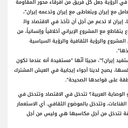
ع في الرؤية جعل كل فريق من أفرقاء محور المقاومة
يلبّي حاجاته، يلبّي متطلباته‎. أي اليوم "حزب الله" يتعامل مع إيران ويتعاطى مع إيران وتدعمه إيران‏‎"،
يران مقابل هذا الدعم؟‎ لم تأخذ منا، إيران لا تدعم من أجل أن تأخذ في الاقتصاد وال​
تقاطع مع المشروع الإيراني ‏أخلاقياً وإنسانياً، من
 ناحية تحرير فلسطين‎، أي عناوين المشروع والرؤية الثقافية والرؤية السياسية
وتابع قاسم "يُقال: حسنًا، إذا لا يوجد أهداف، ماذا تستفيد إيران؟‎"، مجيبًا أنّها "مستفيدة أنه عندما تكون
سها، يصبح لدينا أجواء إيجابية في العيش ‏المشترك
قة على قواعدها الصحيحة"‎.‎
وسأل: "ماذا يفعل الاستكبار، أي الوصاية الأميركية أو الوصاية العربية؟‎ تتدخل في الاقتصاد وتتدخل في
السياسة، وتعيّن المسؤولين وتضغط من أجل أن تغيّر القناعات، وتتدخل بالموضوع الثقافي‎. أي الاستعمار
يقة تتدخل من أجل مكاسبها هي وليس من أجل