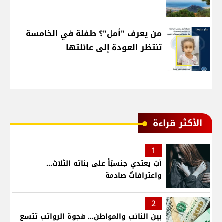
من يعرف "أمل"؟ طفلة في الخامسة
تنتظر العودة إلى عائلتها
الأكثر قراءة
1
أبٌ يعتدي جنسيّاً على بناته الثلاث…
واعترافاتٌ صادمة
2
بين النائب والمواطن... فجوة الرواتب تتسع