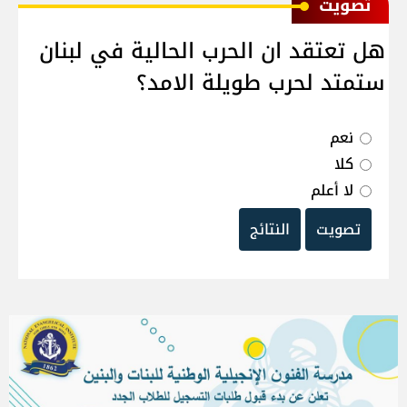
ﺗﺼﻮﻳﺖ
هل تعتقد ان الحرب الحالية في لبنان
ستمتد لحرب طويلة الامد؟
نعم
كلا
لا أعلم
تصويت
النتائج