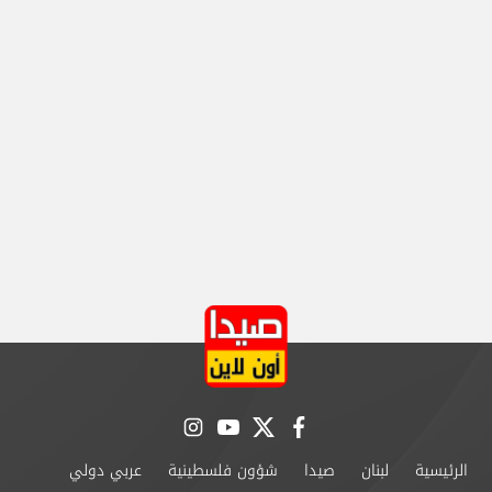
instagram
youtube
twitter
facebook
الرئيسية
لبنان
صيدا
شؤون فلسطينية
عربي دولي