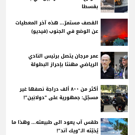
بقسطا
القصف مستمرّ... هذه آخر المعطيات
عن الوضع في الجنوب (فيديو)
عمر مرجان يتصل برئيس النادي
الرياضي مهنئا بإحراز البطولة
أكثر من ٨٠٠ ألف دراجة نصفها غير
مسجّل: جمهورية على "دولابَين"!
طقس آب يعود الى طبيعته... وهذا ما
يُخبّئه الـ"ويك آند"!