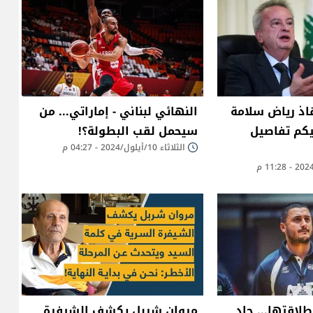
اذ رياض سلامة
النهائي لبناني - إماراتي... من
يكم تفاصيل
سيحمل لقب البطولة؟!
الثلاثاء 10/أيلول/2024 - 04:27 م
نطلاقتها... جاد
مروان شربل يكشف الشيفرة