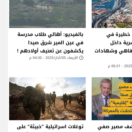
ة خطيرة في
بالفيديو: أهالي طلاب مدرسة
رية داخل
في عين المير شرق صيدا
مقاهي وشهادات
يكشفون عن تعنيف أولادهم !
الأربعاء 05/آذار/2025 - 04:30 م
شف مصير صفي
توغلات اسرائيلية "خبيثة" على