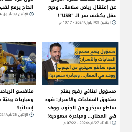
عن إعتقال رياض سلامة... وديع
الحاج يرفع لقب
عقل يكشف سر الـ "USB"!
الإثنين 09/أيلول/2024 - 03:47 م
الإثنين 09/أيلول/2024 - 10:17 م
مسؤول لبناني رفيع يفتح
منافسو الرياضي
صندوق المفاجآت والأسرار: ضوء
ومباريات وديّة
ساطع سيخرج من الجنوب ووفد
إسبانيا!
في المطار... ومبادرة سعودية!
الإثنين 26/آب/2024 - 02:55 م
الثلاثاء 27/آب/2024 - 07:22 م