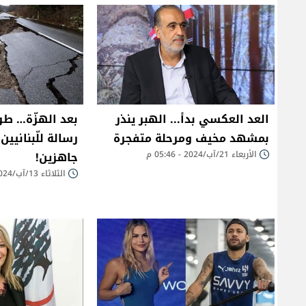
العد العكسي بدأ... الهبر ينذر
بعد الهزّة… طو
بمشهد مخيف ومرحلة متفجرة
رسالة للّبنانيين 
الأربعاء 21/آب/2024 - 05:46 م
جاهزين!
الثلاثاء 13/آب/2024 - 08:26 م