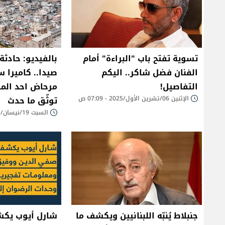
تسوية تفتح باب "البراءة" أمام
بالفيديو: حادث
الفنان فضل شاكر.. اليكم
صيدا.. كاميرا س
التفاصيل!
مرحاض احد ال
الإثنين 06/تشرين الأول/2025 - 07:09 ص
توثّق ما حدث
السبت 19/نيسان/2025 - 06:31 م
جنبلاط يُنبّه اللبنانيين ويكشف ما
شارل أيوب يك