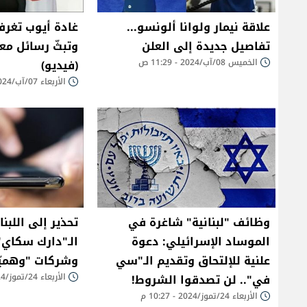
علاقة نيمار ولوانا ألونسو...
غادة أيوب تغرف 
تفاصيل جديدة إلى العلن
وتبثّ رسائل مع
الخميس 08/آب/2024 - 11:29 ص
(فيديو)
الأربعاء 07/آب/2024 - 02:29 م
وظائف "لبنانية" شاغرة في
تحذير إلى اللبن
الموساد الإسرائيلي: دعوة
الـ"دارك سكاي":
علنية للإلتحاق وتقديم الـ"سي
وشركات "وهميّة
في".. لن تصدقوا الشروط!
الأربعاء 24/تموز/2024 - 04:17 م
الأربعاء 24/تموز/2024 - 10:27 م