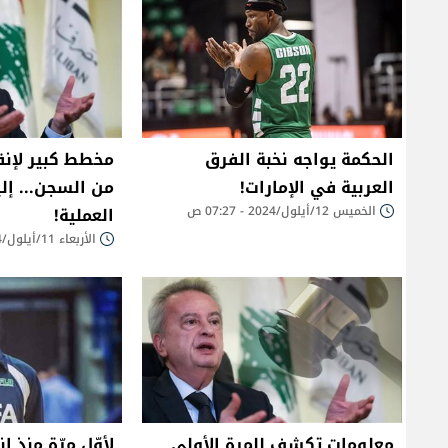
الحكمة يواجه نخبة الفرق
مخطط كبير لإنق
العربية في الإمارات!
من السجن... إل
الخميس 12/أيلول/2024 - 07:27 ص
العملية!
الأربعاء 11/أيلول/2024 - 11:28 م
معلومات تكشف للمرة الأولى
لأوّل مرّة منذ ا