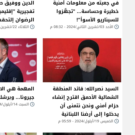
في جعبته من معلومات أمنية
الدين ووفيق ص
خطيرة وحساسة... "تجهّزوا
تفجيرية "إقليمي
للسيناريو الأسوأ"!
الرضوان إلتحقت
الأحد 03/تشرين الثاني/2024 - 08:32 م
الثلاثاء 22/تشرين الأول/2024 - 09:48 م
السيد نصرالله: قائد المنطقة
المهمة هي الان
الشمالية الأحمق اقترح إنشاء
جيرونا... وبرشل
حزام أمني ونحن نتمنى أن
السبت 14/أيلول/2024 - 01:14 م
يدخلوا إلى أرضنا اللبنانية
الخميس 19/أيلول/2024 - 05:59 م