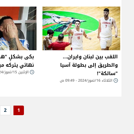
اللقب بين لبنان وايران...
بكى بشكلٍ "هس
والطريق إلى بطولة آسيا
نهائي يتركه م
"سالكة"!
الإثنين 15/تموز/2024 - 11:30 ص
الثلاثاء 16/تموز/2024 - 09:49 ص
2
1