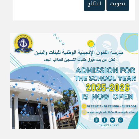
تصويت
النتائج