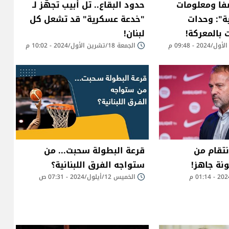
فا ومعلومات
حدود البقاع.. تل أبيب تجهّز لـ
ة": وحدات
"خدعة عسكرية" قد تشعل كل
 بالمعركة!
لبنان!
الجمعة 18/تشرين الأول/2024 - 10:02 م
تقام من
قرعة البطولة سحبت... من
ونة جاهز!
ستواجه الفرق اللبنانية؟
الخميس 12/أيلول/2024 - 07:31 ص