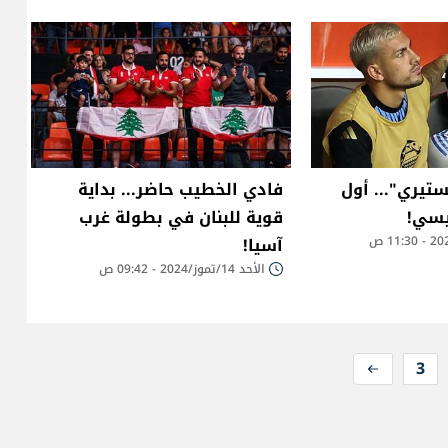
تيري"... أول
فادي الخطيب حاضر... بداية
يسي!
قوية للبنان في بطولة غرب
آسيا!
الأحد 14/تموز/2024 - 09:42 ص
3