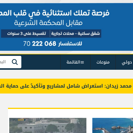
دولي
منوعات
القائمة
بحث
دان: استعراض شامل لمشاريع وتأكيدٌ على حماية القيمة التر