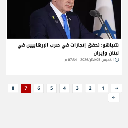
نتنياهو: نحقق إنجازات في ضرب الإرهابيين في
لبنان وإيران
الخميس 05/آذار/2026 - 07:34 م
8
7
6
5
4
3
2
1