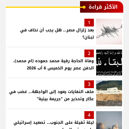
الأكثر قراءة
1
بعد زلزال مصر... هل يجب أن نخاف في
لبنان؟
2
وفاة الحاجة رقية محمد حموده (ام محمد)،
الدفن عصر يوم الخميس 6 آب 2026
3
ملف النفايات يعود إلى الواجهة… غضب في
عكار وتحذير من “جريمة بيئية“
4
ليلة ثقيلة على الجنوب... تصعيد إسرائيلي