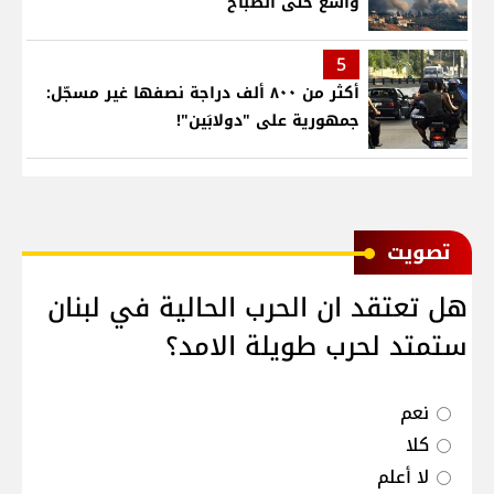
واسع حتى الصباح
5
أكثر من ٨٠٠ ألف دراجة نصفها غير مسجّل:
جمهورية على "دولابَين"!
ﺗﺼﻮﻳﺖ
هل تعتقد ان الحرب الحالية في لبنان
ستمتد لحرب طويلة الامد؟
نعم
كلا
لا أعلم