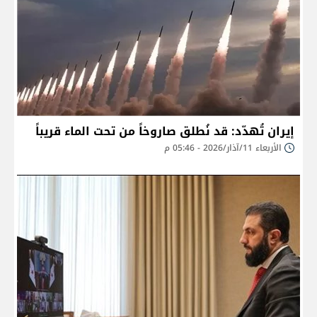
إيران تُهدّد: قد نُطلق صاروخاً من تحت الماء قريباً
الأربعاء 11/آذار/2026 - 05:46 م