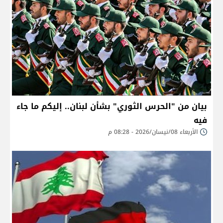
بيان من "الحرس الثوري" بشأن لبنان.. إليكم ما جاء
فيه
الأربعاء 08/نيسان/2026 - 08:28 م