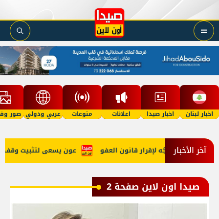
اخبار لبنان
اخبار صيدا
اعلانات
منوعات
عربي ودولي
صور وفي
آخر الأخبار
الحرب وتوجُه لإقرار قانون العفو
عون يسعى لتثبيت وقف النار ومَي
صيدا اون لاين صفحة 2