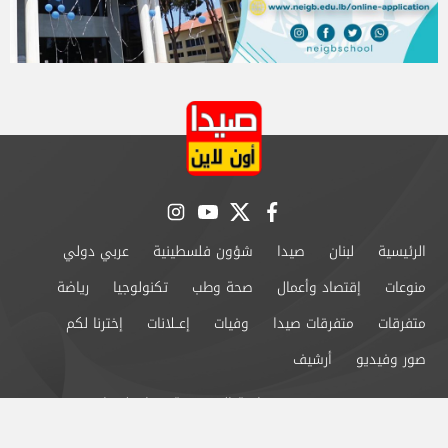
instagram
youtube
twitter
facebook
الرئيسية
لبنان
صيدا
شؤون فلسطينية
عربي دولي
منوعات
إقتصاد وأعمال
صحة وطب
تكنولوجيا
رياضة
متفرقات
متفرقات صيدا
وفيات
إعــلانات
إخترنا لكم
صور وفيديو
أرشيف
من نحن
سياسة الخصوصية
اتصل بنا
©2024 صيدا اون لاين All Rights Reserved.