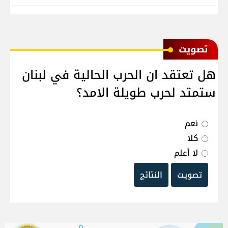
ﺗﺼﻮﻳﺖ
هل تعتقد ان الحرب الحالية في لبنان
ستمتد لحرب طويلة الامد؟
نعم
كلا
لا أعلم
تصويت
النتائج