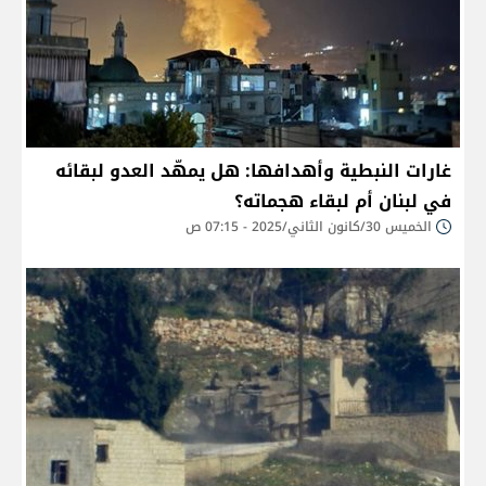
غارات النبطية وأهدافها: هل يمهّد العدو لبقائه
في لبنان أم لبقاء هجماته؟
الخميس 30/كانون الثاني/2025 - 07:15 ص