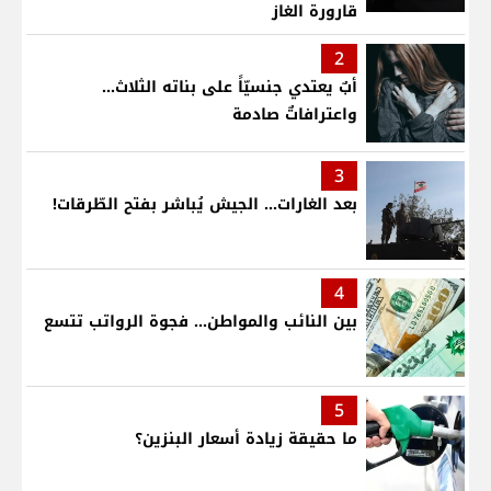
قارورة الغاز
2
أبٌ يعتدي جنسيّاً على بناته الثلاث…
واعترافاتٌ صادمة
3
بعد الغارات... الجيش يُباشر بفتح الطّرقات!
4
بين النائب والمواطن... فجوة الرواتب تتسع
5
ما حقيقة زيادة أسعار البنزين؟