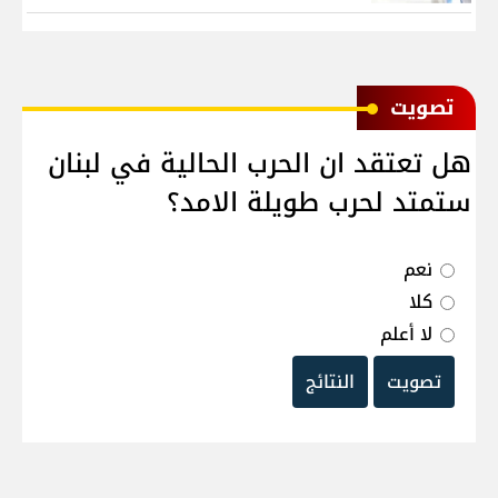
ﺗﺼﻮﻳﺖ
هل تعتقد ان الحرب الحالية في لبنان
ستمتد لحرب طويلة الامد؟
نعم
كلا
لا أعلم
تصويت
النتائج