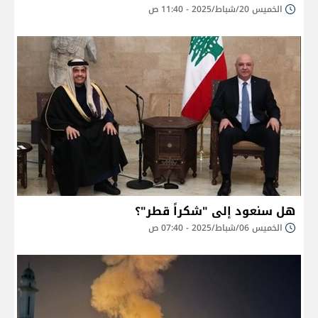
الخميس 20/شباط/2025 - 11:40 ص
هل سنعود إلى "شكراً قطر"؟
الخميس 06/شباط/2025 - 07:40 ص