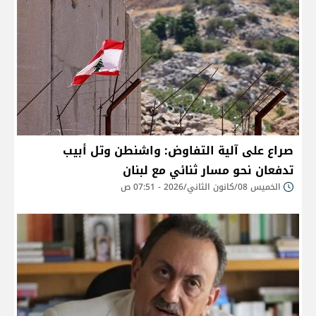
صراع على آلية التفاوض: واشنطن وتل أبيب
تدفعان نحو مسار ثنائي مع لبنان
الخميس 08/كانون الثاني/2026 - 07:51 ص