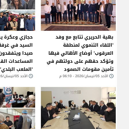
بهية الحريري تتابع مع وفد
حجازي وعكرة ​يس
'اللقاء التنموي لمنطقة
السيد في غرفة 
العرقوب' أوضاع الأهالي فيها
صيدا ويتفقدون 
وتؤكد حقهم على دولتهم في
المساعدات الق
تأمين مقومات الصمود
'الملعب البلدي'
الأحد 05/نيسان/2026 - 06:10 م
الأحد 05/نيسان/2026 - 05:47 م