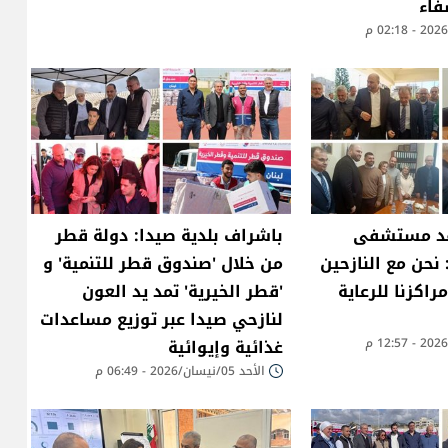
فاء
قد مستشفى
باشراف بلدية صيدا: دولة قطر
نحن مع النازحين
من خلال 'صندوق قطر للتنمية' و
اكزنا للرعاية
'قطر الخيرية' تمد يد العون
لنازحي صيدا عبر توزيع مساعدات
غذائية وإيوائية
الأحد 05/نيسان/2026 - 06:49 م