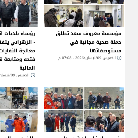
مؤسسة معروف سعد تطلق
رؤساء بلديات ات
حملة صحية مجانية في
- الزهراني يتف
مستوصفاتها
معالجة النفايات
الخميس 09/نيسان/2026 - 07:08 م
فتحه ومتابعة 
المالية
الخميس 09/نيسان/2026 - 05:12 م