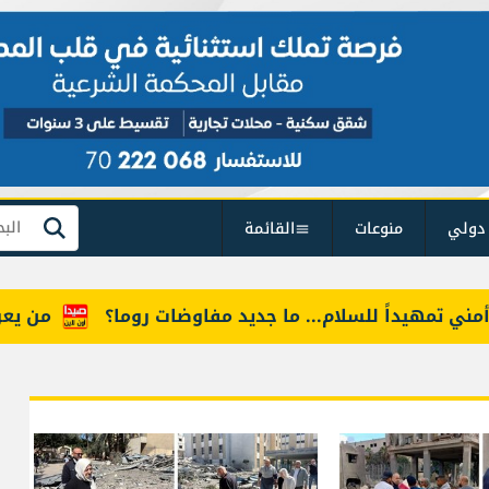
دولي
منوعات
القائمة
بحث
يداً للسلام... ما جديد مفاوضات روما؟
من يعرف "أمل"