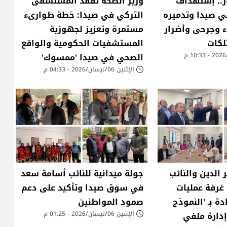
ر.. إستهداف
وزير الصحة تفقد المستشفى
ي صيدا وتدميره
التركي في صيدا: خطة طوارىء
ء وجرحى وأضرار
مستمرة وتعزيز لجهوزية
لكات
المستشفيات الحكومية والواقع
الصحي في صيدا 'ممسوك'
الإثنين 06/نيسان/2026 - 04:33 م
 الدين والنائب
جولة ميدانية للنائب أسامة سعد
 غرفة عمليات
في سوق صيدا وتأكيد على دعم
ة بـ 'النموذج
صمود المواطنين
دارة ملفي
الإثنين 06/نيسان/2026 - 01:25 م