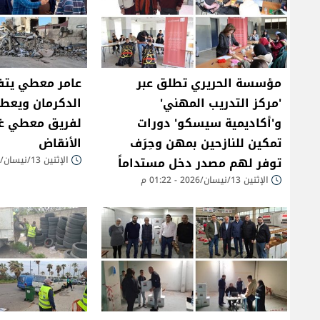
مؤسسة الحريري تطلق عبر
عامر معطي يتف
'مركز التدريب المهني'
الدكرمان ويعطي
و'أكاديمية سيسكو' دورات
لفريق معطي غر
تمكين للنازحين بمهن وحِرَف
الأنقاض
توفر لهم مصدر دخل مستداماً
الإثنين 13/نيسان/2026 - 12:45 م
الإثنين 13/نيسان/2026 - 01:22 م