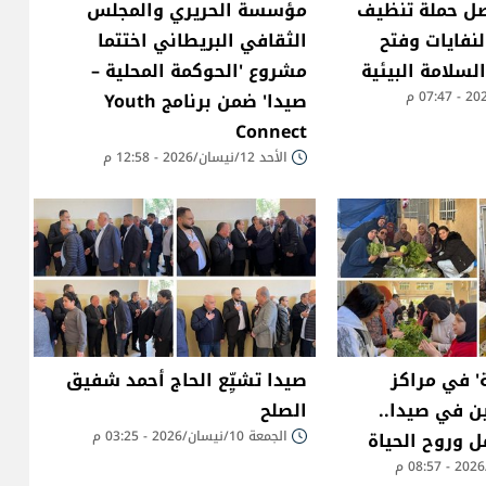
اصل حملة تنظيف
مؤسسة الحريري والمجلس
نفايات وفتح
الثقافي البريطاني اختتما
السلامة البيئية
مشروع 'الحوكمة المحلية –
صيدا' ضمن برنامج Youth
Connect
الأحد 12/نيسان/2026 - 12:58 م
' في مراكز
صيدا تشيِّع الحاج أحمد شفيق
ين في صيدا..
الصلح
مل وروح الحياة
الجمعة 10/نيسان/2026 - 03:25 م