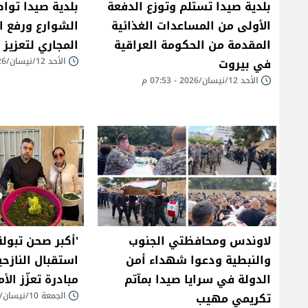
​بلدية صيدا تستلم وتوزع الدفعة
​بلدية صيدا تو
الأولى من المساعدات الغذائية
الشوارع ورفع ال
المقدمة من الحكومة العراقية
المجاري لتعزيز 
في بيروت
الأحد 12/نيسان/2026 - 07:47 م
الأحد 12/نيسان/2026 - 07:53 م
لاوندس ومحافظتي الجنوب
'أكبر صحن تبولة
والنبطية ودعوا شهداء أمن
استقبال النازح
الدولة في سرايا صيدا بمآتم
مبادرة تعزّز الأ
تكريمي مهيب
الجمعة 10/نيسان/2026 - 08:57 م