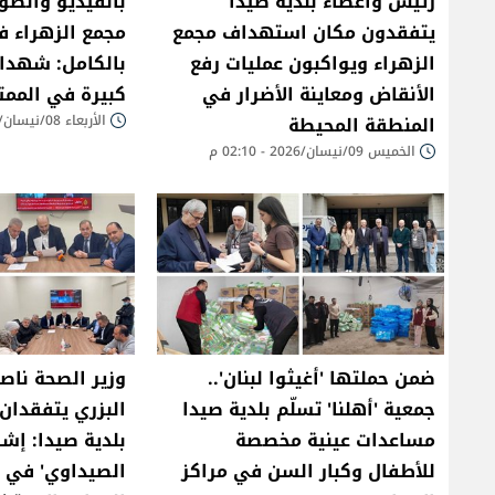
​رئيس واعضاء بلدية صيدا
بالفيديو والصو
يتفقدون مكان استهداف مجمع
مجمع الزهراء ف
الزهراء ويواكبون عمليات رفع
بالكامل: شهدا
الأنقاض ومعاينة الأضرار في
كبيرة في الممت
المنطقة المحيطة
الأربعاء 08/نيسان/2026 - 10:33 م
الخميس 09/نيسان/2026 - 02:10 م
ضمن حملتها 'أغيثوا لبنان'..
​وزير الصحة ناصر
جمعية 'أهلنا' تسلّم بلدية صيدا
البزري يتفقدان
مساعدات عينية مخصصة
بلدية صيدا: إشاد
للأطفال وكبار السن في مراكز
الصيداوي' في إ