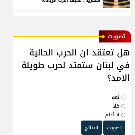
شهرياً... فكيف أقرّت الزيادة؟
ﺗﺼﻮﻳﺖ
هل تعتقد ان الحرب الحالية
في لبنان ستمتد لحرب طويلة
الامد؟
نعم
كلا
لا أعلم
تصويت
النتائج