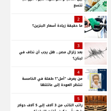
تتسع
2
ما حقيقة زيادة أسعار البنزين؟
3
بعد زلزال مصر... هل يجب أن نخاف في
لبنان؟
4
من يعرف "أمل"؟ طفلة في الخامسة
تنتظر العودة إلى عائلتها
5
راتب النائب من 3 آلاف إلى 5 آلاف دولار